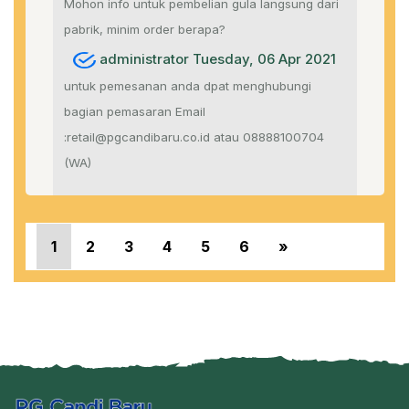
Mohon info untuk pembelian gula langsung dari
pabrik, minim order berapa?
administrator Tuesday, 06 Apr 2021
untuk pemesanan anda dpat menghubungi
bagian pemasaran Email
:retail@pgcandibaru.co.id atau 08888100704
(WA)
«
1
2
3
4
5
6
»