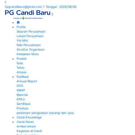
pgcandibaru@gmail.com
Tanggal : 2026/08/06
Profile
Sejarah Perusahaan
Lokasi Perusahaan
Visi Misi
Nilai Perusahaan
Struktur Organisasi
Kebijakan Mutu
Produk
Gula
Tetes
Ampas
Publikasi
Annual Report
GCG
SMAP
Manrisk
KPKU
Sertifikasi
Prestasi
pedoman-pengadaan-barang-dan-jasa
Candi Knowledge
Candi News
Artikel Umum
Kegiatan di Candi