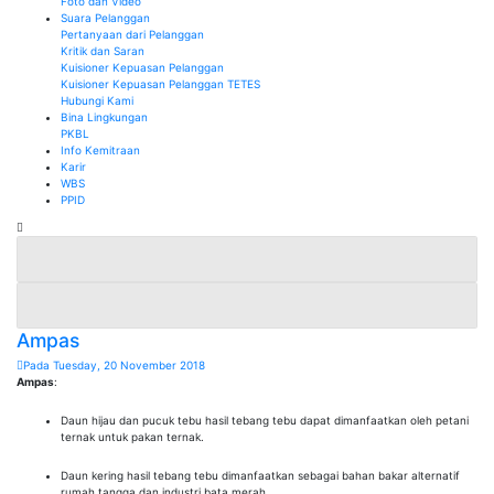
Foto dan Video
Suara Pelanggan
Pertanyaan dari Pelanggan
Kritik dan Saran
Kuisioner Kepuasan Pelanggan
Kuisioner Kepuasan Pelanggan TETES
Hubungi Kami
Bina Lingkungan
PKBL
Info Kemitraan
Karir
WBS
PPID
Ampas
Pada Tuesday, 20 November 2018
Ampas
:
Daun hijau dan pucuk tebu hasil tebang tebu dapat dimanfaatkan oleh petani
ternak untuk pakan ternak.
Daun kering hasil tebang tebu dimanfaatkan sebagai bahan bakar alternatif
rumah tangga dan industri bata merah.